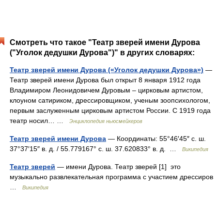
Смотреть что такое "Театр зверей имени Дурова
("Уголок дедушки Дурова")" в других словарях:
Театр зверей имени Дурова («Уголок дедушки Дурова»)
—
Театр зверей имени Дурова был открыт 8 января 1912 года
Владимиром Леонидовичем Дуровым – цирковым артистом,
клоуном сатириком, дрессировщиком, ученым зоопсихологом,
первым заслуженным цирковым артистом России. С 1919 года
театр носил… …
Энциклопедия ньюсмейкеров
Театр зверей имени Дурова
— Координаты: 55°46′45″ с. ш.
37°37′15″ в. д. / 55.779167° с. ш. 37.620833° в. д. …
Википедия
Театр зверей
— имени Дурова. Театр зверей [1] это
музыкально развлекательная программа с участием дрессиров
…
Википедия