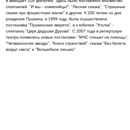
и вмещает 328 зрителей. Здесь было поставлено множество
спектаклей: "И мы - олимпийцы!", "Лесная сказка", "Страшные
сказки про фашистские маски" и другие. К 200 летию со дня
рождения Пушкина, в 1999 году, была осуществлена
постановка "Пушкинские зверята", а к юбилею "Уголка" -
спектакль "Цирк дедушки Дурова". С 2007 года в репертуаре
театра появились новые постановки: "МЧС спешит на помощь",
"Четвероногие звезды", "Книга странствий", сказки "Без билета
вокруг света" и "Волшебное письмо".