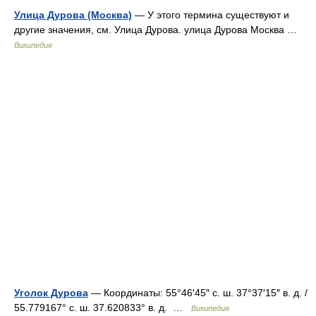
Улица Дурова (Москва)
— У этого термина существуют и
другие значения, см. Улица Дурова. улица Дурова Москва …
Википедия
Уголок Дурова
— Координаты: 55°46′45″ с. ш. 37°37′15″ в. д. /
55.779167° с. ш. 37.620833° в. д. …
Википедия