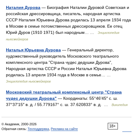
Наталия Дурова
— Биография Наталии Дуровой Советская и
российская дрессировщица, писатель, народная артистка
СССР Наталия Юрьевна Дурова родилась 13 апреля 1934 года
в Москве в семье потомственных дрессировщиков. Ее отец
Юрий Дуров (1910 1971) был народным… …
Энциклопедия
ньюсмейкеров
Наталья Юрьевна Дурова
— Генеральный директор,
художественный руководитель Московского театрального
комплексного центра "Страна чудес дедушки Дурова",
Народная артистка СССР и России Наталья Юрьевна Дурова
родилась 13 апреля 1934 года в Москве в семье… …
Энциклопедия ньюсмейкеров
Московский театральный комплексный центр "Страна
чудес дедушки Дурова"
— Координаты: 55°46′45″ с. ш.
37°37′15″ в. д. / 55.779167° с. ш. 37.620833° в. д. …
Википедия
© Академик, 2000-2026
18+
Обратная связь:
Техподдержка
,
Реклама на сайте